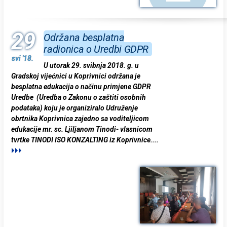
29
Održana besplatna
radionica o Uredbi GDPR
svi '18.
U utorak 29. svibnja 2018. g. u
Gradskoj vijećnici u Koprivnici održana je
besplatna edukacija o načinu primjene GDPR
Uredbe (Uredba o Zakonu o zaštiti osobnih
podataka) koju je organiziralo Udruženje
obrtnika Koprivnica zajedno sa voditeljicom
edukacije mr. sc. Ljiljanom Tinodi- vlasnicom
tvrtke TINODI ISO KONZALTING iz Koprivnice.
...