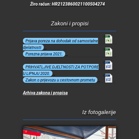
Žiro račun: HR2123860021100504274
Zakoni i propisi
Prijava poreza na dohodak od samostalne
djelatnosti
Porezna prijava 2021.
PRIHVATLJIVE DJELTNOSTI ZA POTPORE
U LIPNJU 2020.
Zakon o prijevozu u cestovnom prometu
Arhiva zakona i propisa
Iz fotogalerije