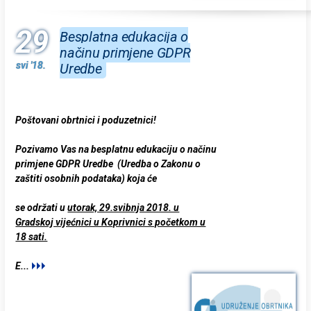
29
Besplatna edukacija o
načinu primjene GDPR
svi '18.
Uredbe
Poštovani obrtnici i poduzetnici!
Pozivamo Vas na
besplatnu edukaciju
o načinu
primjene GDPR Uredbe (Uredba o Zakonu o
zaštiti osobnih podataka) koja će
se održati u
utorak, 29.svibnja 2018. u
Gradskoj vijećnici u Koprivnici s početkom u
18 sati.
E
...