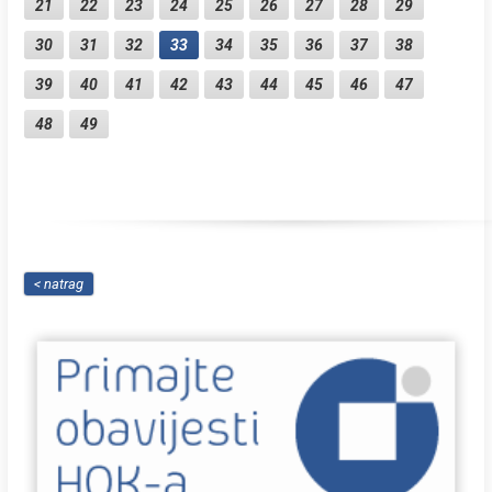
21
22
23
24
25
26
27
28
29
30
31
32
33
34
35
36
37
38
39
40
41
42
43
44
45
46
47
48
49
< natrag