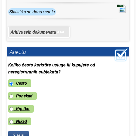
Statistika po dobu i spolu
Arhiva svih dokumenata
Anketa
Koliko često koristite usluge ili kupujete od
neregistriranih subjekata?
Često
Ponekad
Rijetko
Nikad