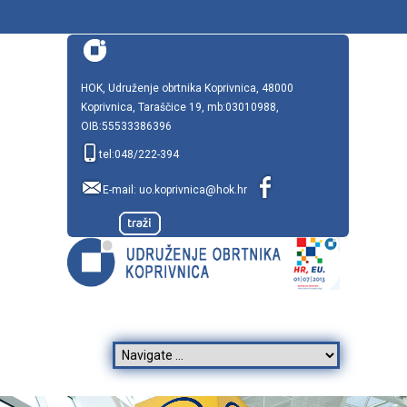
HOK, Udruženje obrtnika Koprivnica, 48000
Koprivnica, Taraščice 19, mb:03010988,
OIB:55533386396
tel:048/222-394
E-mail:
uo.koprivnica@hok.hr