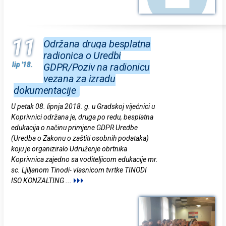
11
Održana druga besplatna
radionica o Uredbi
lip '18.
GDPR/Poziv na radionicu
vezana za izradu
dokumentacije
U petak 08. lipnja 2018. g. u Gradskoj vijećnici u
Koprivnici održana je, druga po redu, besplatna
edukacija o načinu primjene GDPR Uredbe
(Uredba o Zakonu o zaštiti osobnih podataka)
koju je organiziralo Udruženje obrtnika
Koprivnica zajedno sa voditeljicom edukacije mr.
sc. Ljiljanom Tinodi- vlasnicom tvrtke TINODI
ISO KONZALTING
...