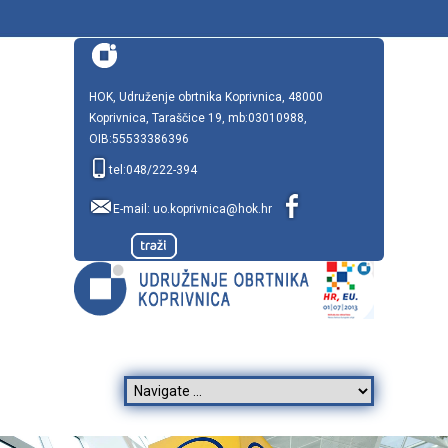
HOK, Udruženje obrtnika Koprivnica, 48000
Koprivnica, Taraščice 19, mb:03010988,
OIB:55533386396
tel:048/222-394
E-mail:
uo.koprivnica@hok.hr