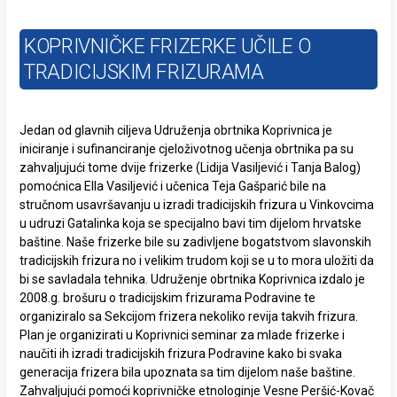
KOPRIVNIČKE FRIZERKE UČILE O
TRADICIJSKIM FRIZURAMA
Jedan od glavnih ciljeva Udruženja obrtnika Koprivnica je
iniciranje i sufinanciranje cjeloživotnog učenja obrtnika pa su
zahvaljujući tome dvije frizerke (Lidija Vasiljević i Tanja Balog)
pomoćnica Ella Vasiljević i učenica Teja Gašparić bile na
stručnom usavršavanju u izradi tradicijskih frizura u Vinkovcima
u udruzi Gatalinka koja se specijalno bavi tim dijelom hrvatske
baštine. Naše frizerke bile su zadivljene bogatstvom slavonskih
tradicijskih frizura no i velikim trudom koji se u to mora uložiti da
bi se savladala tehnika. Udruženje obrtnika Koprivnica izdalo je
2008.g. brošuru o tradicijskim frizurama Podravine te
organiziralo sa Sekcijom frizera nekoliko revija takvih frizura.
Plan je organizirati u Koprivnici seminar za mlade frizerke i
naučiti ih izradi tradicijskih frizura Podravine kako bi svaka
generacija frizera bila upoznata sa tim dijelom naše baštine.
Zahvaljujući pomoći koprivničke etnologinje Vesne Peršić-Kovač