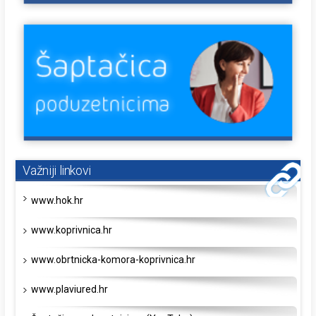
Važniji linkovi
www.hok.hr
www.koprivnica.hr
www.obrtnicka-komora-koprivnica.hr
www.plaviured.hr