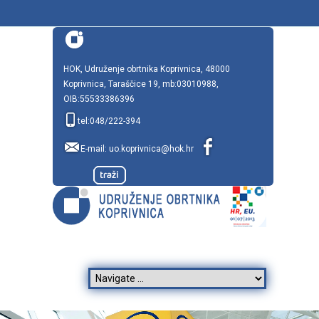
HOK, Udruženje obrtnika Koprivnica, 48000
Koprivnica, Taraščice 19, mb:03010988,
OIB:55533386396
tel:048/222-394
E-mail:
uo.koprivnica@hok.hr