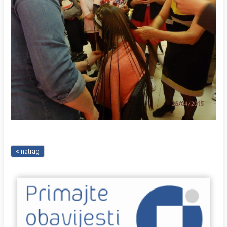
< natrag