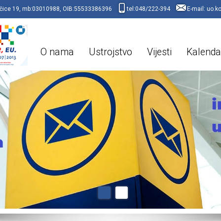
raščice 19, mb:03010988, OIB:55533386396
tel:048/222-394
E-mail:
uo.k
O nama
Ustrojstvo
Vijesti
Kalenda