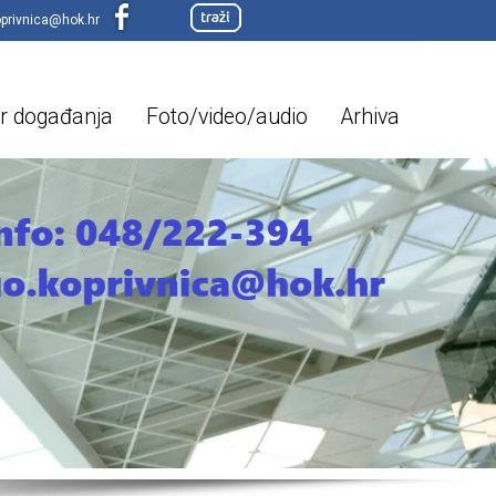
oprivnica@hok.hr
r događanja
Foto/video/audio
Arhiva