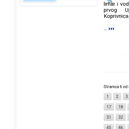
'25.
limar i vo
prvog Up
Koprivnica
...
Stranica 6 od
1
2
3
17
18
31
32
45
46