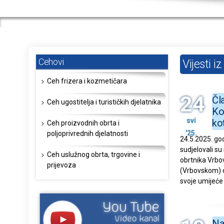
Cehovi
Vijesti i
Ceh frizera i kozmetičara
24
Čl
Ceh ugostitelja i turističkih djelatnika
Ko
svi
ko
Ceh proizvodnih obrta i
'25.
poljoprivrednih djelatnosti
24.5.2025. god
sudjelovali su
Ceh uslužnog obrta, trgovine i
obrtnika Vrbo
prijevoza
(Vrbovskom) ok
svoje umijeće s
Naš