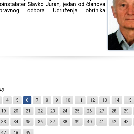
doinstalater Slavko Juran, jedan od članova
ravnog odbora Udruženja obrtnika
.
 49
4
5
6
7
8
9
10
11
12
13
14
15
19
20
21
22
23
24
25
26
27
28
29
33
34
35
36
37
38
39
40
41
42
43
47
48
49