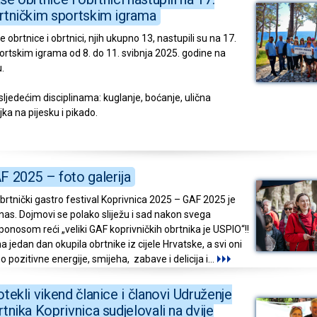
rtničkim sportskim igrama
 obrtnice i obrtnici, njih ukupno 13, nastupili su na 17.
ortskim igrama od 8. do 11. svibnja 2025. godine na
.
 sljedećim disciplinama: kuglanje, boćanje, ulična
ka na pijesku i pikado.
F 2025 – foto galerija
Obrtnički gastro festival Koprivnica 2025 – GAF 2025 je
 nas. Dojmovi se polako sliježu i sad nakon svega
onosom reći „veliki GAF koprivničkih obrtnika je USPIO“!!
na jedan dan okupila obrtnike iz cijele Hrvatske, a svi oni
no pozitivne energije, smijeha, zabave i delicija i
...
otekli vikend članice i članovi Udruženje
rtnika Koprivnica sudjelovali na dvije