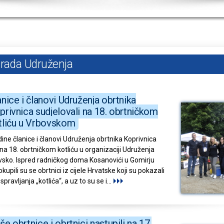
z rada Udruženja
anice i članovi Udruženja obrtnika
privnica sudjelovali na 18. obrtničkom
tliću u Vrbovskom
ine članice i članovi Udruženja obrtnika Koprivnica
 na 18. obrtničkom kotliću u organizaciji Udruženja
vsko. Ispred radničkog doma Kosanovići u Gomirju
upili su se obrtnici iz cijele Hrvatske koji su pokazali
pravljanja „kotlića“, a uz to su se i
...
e obrtnice i obrtnici nastupili na 17.