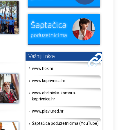
Važniji linkovi
www.hok.hr
www.koprivnica.hr
www.obrtnicka-komora-
koprivnica.hr
www.plaviured.hr
Šaptačica poduzetnicima (YouTube)