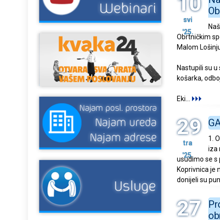
10
Ob
svi
Naše
'25.
Obrtničkim sp
Malom Lošinju
Nastupili su u
košarka, odboj
Eki
...
29
GA
1. 
tra
iza
'25.
usudimo se s p
Koprivnica je 
donijeli su pu
27
Pr
ob