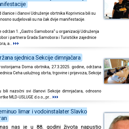
nifestacije
d članice i članovi Udruženje obrtnika Koprivnica bili su
odnosno sudjelovali su na čak dvije manifestacije.
 održan 1. „Gastro Samobora“ u organizaciji Udruženja
bor i partnera Grada Samobora i Turističke zajednice
ra, a
...
ržana sjednica Sekcije dimnjačara
rostorijama Doma obrtnika, 27.3.2025. godine, održana
sjednica Ceha uslužnog obrta, trgovine i prijevoza, Sekcije
u bili nazočni svi članovi Sekcije dimnjačara, odnosno
tvrtke MLD-USLUGE d.o.o., pr
...
eminuo limar i vodoinstalater Slavko
ran
nas nas je u 88. godini života napustio