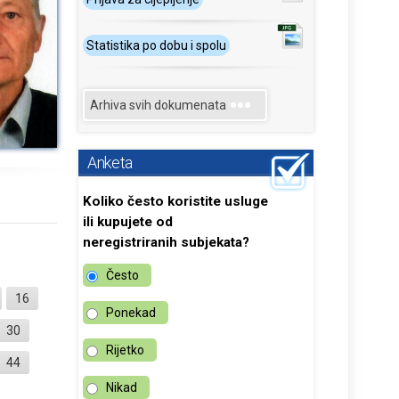
Statistika po dobu i spolu
Arhiva svih dokumenata
Anketa
Koliko često koristite usluge
ili kupujete od
neregistriranih subjekata?
Često
16
Ponekad
30
Rijetko
44
Nikad