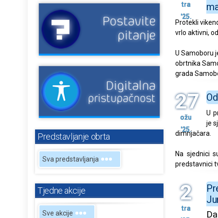
tra
ma
'25.
Protekli viken
vrlo aktivni, 
U Samoboru je
obrtnika Samo
grada Samobo
27
Od
U p
ožu
je 
'25.
dimnjačara.
Predstavljanje obrta
Na sjednici s
Sva predstavljanja
predstavnici 
2
Pr
Tjedne akcije
Ju
tra
Da
Sve akcije