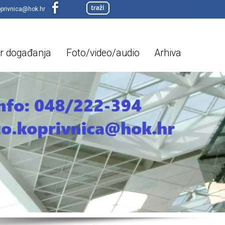
oprivnica@hok.hr
r događanja
Foto/video/audio
Arhiva