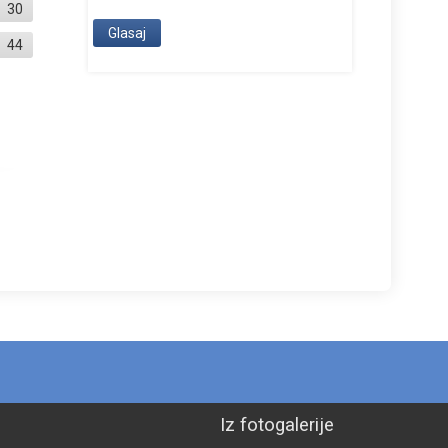
30
44
Iz fotogalerije