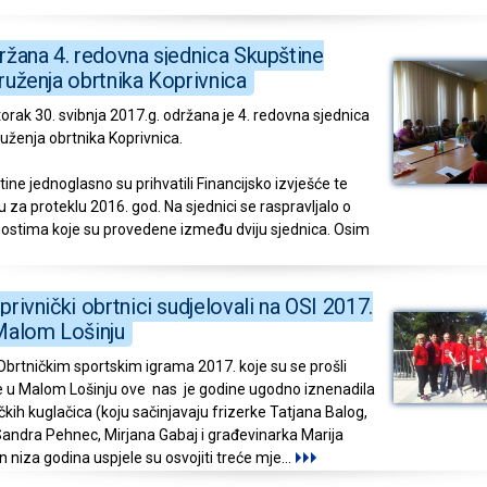
ržana 4. redovna sjednica Skupštine
ruženja obrtnika Koprivnica
torak 30. svibnja 2017.g. održana je 4. redovna sjednica
uženja obrtnika Koprivnica.
ine jednoglasno su prihvatili Financijsko izvješće te
u za proteklu 2016. god. Na sjednici se raspravljalo o
nostima koje su provedene između dviju sjednica. Osim
privnički obrtnici sudjelovali na OSI 2017.
Malom Lošinju
Obrtničkim sportskim igrama 2017. koje su se prošli
e u Malom Lošinju ove nas je godine ugodno iznenadila
čkih kuglačica (koju sačinjavaju frizerke Tatjana Balog,
 Sandra Pehnec, Mirjana Gabaj i građevinarka Marija
n niza godina uspjele su osvojiti treće mje
...