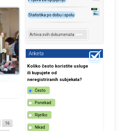
Statistika po dobu i spolu
Arhiva svih dokumenata
Anketa
Koliko često koristite usluge
ili kupujete od
neregistriranih subjekata?
Često
Ponekad
Rijetko
16
Nikad