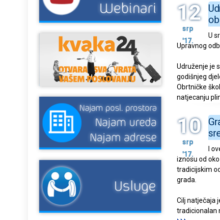
12
Ud
ob
srp
U s
'17.
Upravnog odbo
Udruženje je 
godišnjeg dje
Obrtničke škol
natjecanju pli
10
Gr
sr
srp
I ov
'17.
iznosu od oko
tradicijskim 
grada.
Cilj natječaja
tradicionalan 