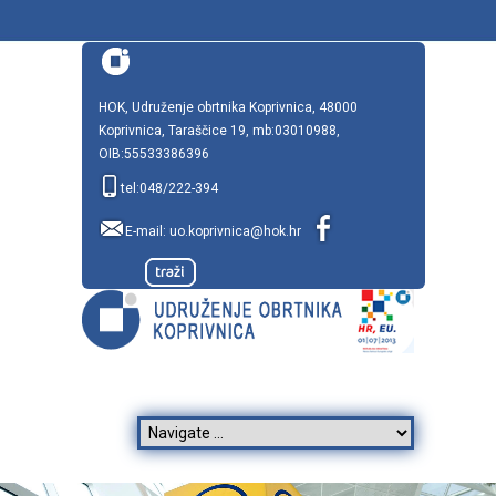
HOK, Udruženje obrtnika Koprivnica, 48000
Koprivnica, Taraščice 19, mb:03010988,
OIB:55533386396
tel:048/222-394
E-mail:
uo.koprivnica@hok.hr