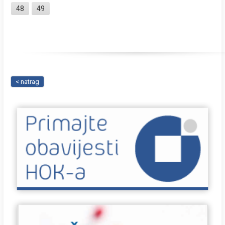
48
49
< natrag