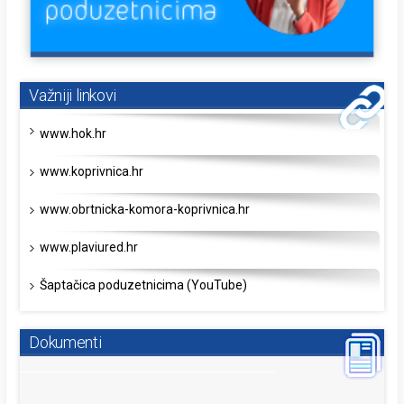
Važniji linkovi
www.hok.hr
www.koprivnica.hr
www.obrtnicka-komora-koprivnica.hr
www.plaviured.hr
Šaptačica poduzetnicima (YouTube)
Dokumenti