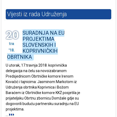
Vijesti iz rada Udruženja
20
SURADNJA NA EU
PROJEKTIMA
tra
SLOVENSKIH I
KOPRIVNIČKIH
'18.
OBRTNIKA
U utorak, 17.travnja 2018. koprivnička
delegacija na čelu sa novoizabranom
Predsjednicom Obrtničke komore Irenom
Kovačić i tajnicima: Jasminom Markotom iz
Udruženja obrtnika Koprivnica i Božom
Baraćem iz Obrtničke komore KKŽ posjetila je
prijateljsku Obrtnu zbornicu Domžale gdje su
dogovorili buduću partnersku suradnju na EU
projektima.
...