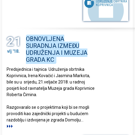
21
OBNOVLJENA
SURADNJA IZMEĐU
vlj '18.
UDRUŽENJA I MUZEJA
GRADA KC
Predsjednica i tajnica Udruženja obrtnika
Koprivnica, Irena Kovačić i Jasmina Markota,
bile su u srijedu, 21.veljače 2018. u radnoj
posjeti kod ravnatelja Muzeja grada Koprivnice
Roberta Čimina.
Razgovaralo se o projektima koji bi se mogli
provoditi kao zajednički projekti u budućem
razdoblju i izdvojena je zgrada Domolju
...