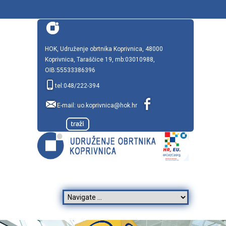
HOK, Udruženje obrtnika Koprivnica, 48000
Koprivnica, Taraščice 19, mb:03010988,
OIB:55533386396
tel:048/222-394
E-mail:
uo.koprivnica@hok.hr