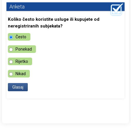
Anketa
Koliko često koristite usluge ili kupujete od
neregistriranih subjekata?
Često
Ponekad
Rijetko
Nikad