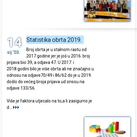
14
Statistika obrta 2019.
Broj obrta je u stalnom rastu od
sij '20.
2017.godine jer je još u 2016. broj
prijava bio 39, a odjava 47. U 2017. i
2018.godini bilo je više obrta ali ne značajno u
odnosu na odjave70/49 i 86/62 do je u 2019.
došlo do većeg broja prijava ud onsou na
odjave 133/56.
Više je faktora utjecalo na to,a li zasigurno je
d
...