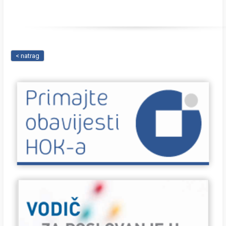
< natrag