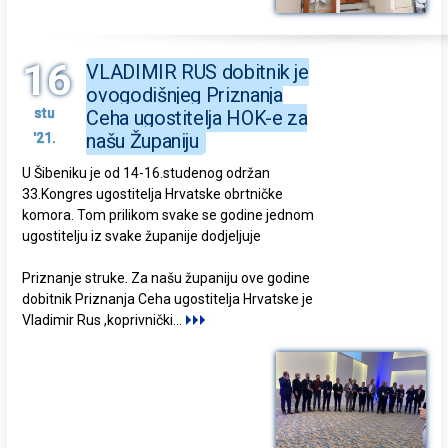
16
VLADIMIR RUS dobitnik je
ovogodišnjeg Priznanja
stu
Ceha ugostitelja HOK-e za
našu Županiju
'21.
U Šibeniku je od 14-16.studenog održan
33.Kongres ugostitelja Hrvatske obrtničke
komora. Tom prilikom svake se godine jednom
ugostitelju iz svake županije dodjeljuje
Priznanje struke. Za našu županiju ove godine
dobitnik Priznanja Ceha ugostitelja Hrvatske je
Vladimir Rus ,koprivnički
...