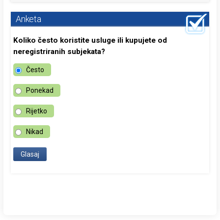
Anketa
Koliko često koristite usluge ili kupujete od
neregistriranih subjekata?
Često
Ponekad
Rijetko
Nikad