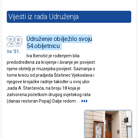
Vijesti iz rada Udruženja
29
Udruženje obilježilo svoju
54.obljetnicu
lis '21.
Iva Benotić je rođenjem bila
predodređena za krojenje i šivanje jer povijest
njene obitelji je muzejska povijest. Saznanja o
tome kreću od pradjeda Ščetinec Vjekoslava i
njegove krojačke radnje također u ovoj ulici
,sada A. Starčevića, na broju 18 koja je
zatvorena početkom drugog svjetskog rata
(danas restoran Popaj) Dalje redom:
...