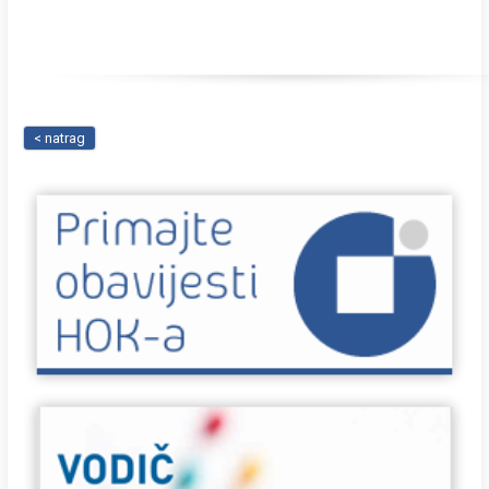
< natrag