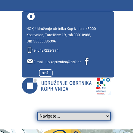
HOK, Udruženje obrtnika Koprivnica, 48000
Koprivnica, Taraščice 19, mb:03010988,
OIB:55533386396
tel:048/222-394
E-mail:
uo.koprivnica@hok.hr