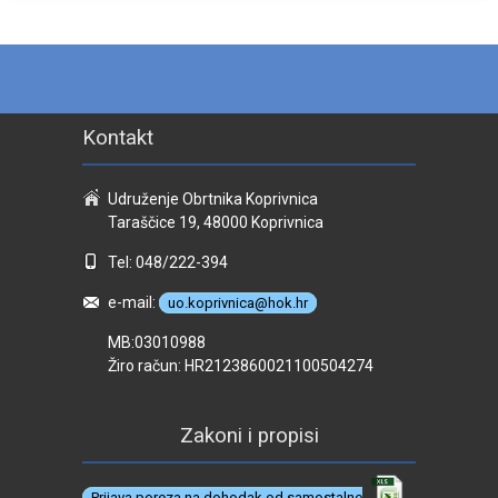
Kontakt
Udruženje Obrtnika Koprivnica
Taraščice 19, 48000 Koprivnica
Tel: 048/222-394
e-mail:
uo.koprivnica@hok.hr
MB:03010988
Žiro račun: HR2123860021100504274
Zakoni i propisi
Prijava poreza na dohodak od samostalne