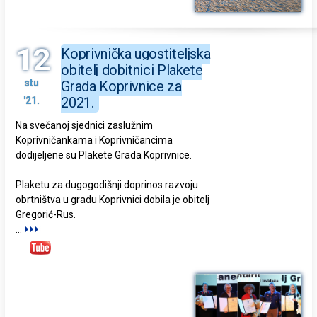
12
Koprivnička ugostiteljska
obitelj dobitnici Plakete
stu
Grada Koprivnice za
2021.
'21.
Na svečanoj sjednici zaslužnim
Koprivničankama i Koprivničancima
dodijeljene su Plakete Grada Koprivnice.
Plaketu za dugogodišnji doprinos razvoju
obrtništva u gradu Koprivnici dobila je obitelj
Gregorić-Rus.
...