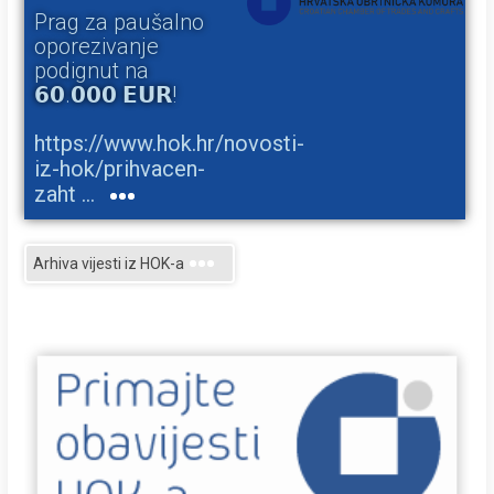
Prag za paušalno
oporezivanje
podignut na
𝟲𝟬.𝟬𝟬𝟬 𝗘𝗨𝗥!
https://www.hok.hr/novosti-
iz-hok/prihvacen-
zaht ...
Arhiva vijesti iz HOK-a