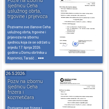
Poziv na izbornu
sjednicu Ceha
uslužnog obrta,
trgovine i prijevoza
Pozivamo sve članove Ceha
uslužnog obrta, trgovine i
prijevoza na izbornu
sjednicu koja će se održati u
srijedu 17. lipnja 2026.
godine u Domu obrtnika u
Koprivnici, Tarašč ...
26.5.2026.
Poziv na izbornu
sjednicu Ceha
frizera i
kozmetičara
Pozivamo sve frizere i