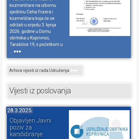
kozmetičare na izbornu
sjednicu Ceha frizera i
kozmetičara koja će se
održati u srijedu 3. lipnja
2026. godine u Domu
obrtnika u Koprivnici,
Taraščice 19, s početkom u
...
Arhiva vijesti iz rada Udruženja
Vijesti iz poslovanja
28.3.2025.
Objavljen Javni
poziv za
kandidiranje