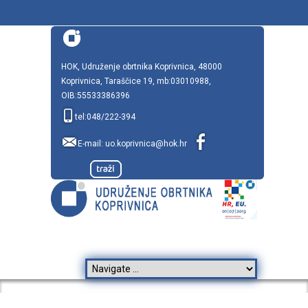
HOK, Udruženje obrtnika Koprivnica, 48000
Koprivnica, Taraščice 19, mb:03010988,
OIB:55533386396
tel:048/222-394
E-mail:
uo.koprivnica@hok.hr