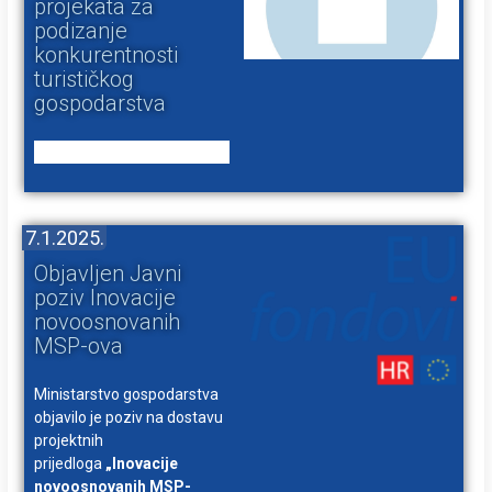
projekata za
podizanje
konkurentnosti
turističkog
gospodarstva
7.1.2025.
Objavljen Javni
poziv Inovacije
novoosnovanih
MSP-ova
Ministarstvo gospodarstva
objavilo je poziv na dostavu
projektnih
prijedloga
„Inovacije
novoosnovanih MSP-