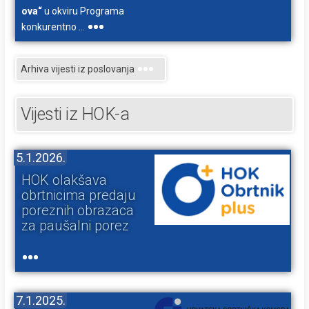
ova“
u okviru Programa
konkurentno ...
Arhiva vijesti iz poslovanja
Vijesti iz HOK-a
5.1.2026.
HOK olakšava
obrtnicima predaju
poreznih obrazaca
za paušalni porez
7.1.2025.