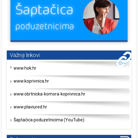
Važniji linkovi
www.hok.hr
www.koprivnica.hr
www.obrtnicka-komora-koprivnica.hr
www.plaviured.hr
Šaptačica poduzetnicima (YouTube)