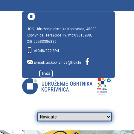
HOK, Udruženje obrtnika Koprivnica, 48000
Koprivnica, Taraščice 19, mb:03010988,
OIB:55533386396
tel:048/222-394
E-mail:
uo.koprivnica@hok.hr