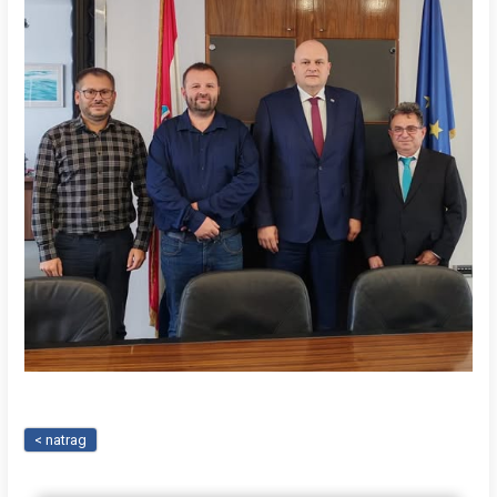
< natrag