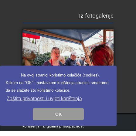
Iz fotogalerije
Na ovoj stranici koristimo kolačiće (cookies).
Klikom na "OK" i nastavkom korištenja stranice smatramo
da se slažete što koristimo kolačiće.
Zaštita privatnosti i uvjeti korištenja
GAF_2025_web ready_galerija (175)
OK
Pikant
2020.
Zaštita privatnosti i uvjeti
korištenja
Digitalna pristupačnost