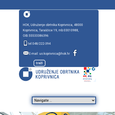
HOK, Udruženje obrtnika Koprivnica, 48000
Koprivnica, Taraščice 19, mb:03010988,
OIB:55533386396
tel:048/222-394
E-mail:
uo.koprivnica@hok.hr