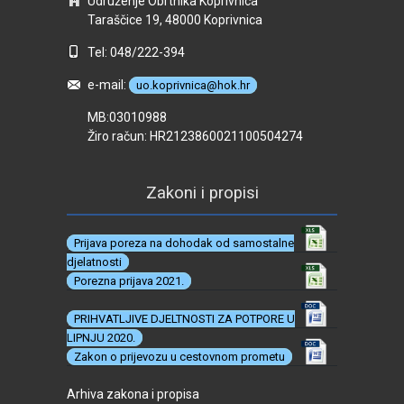
Udruženje Obrtnika Koprivnica
Taraščice 19, 48000 Koprivnica
Tel: 048/222-394
e-mail:
uo.koprivnica@hok.hr
MB:03010988
Žiro račun: HR2123860021100504274
Zakoni i propisi
Prijava poreza na dohodak od samostalne
djelatnosti
Porezna prijava 2021.
PRIHVATLJIVE DJELTNOSTI ZA POTPORE U
LIPNJU 2020.
Zakon o prijevozu u cestovnom prometu
Arhiva zakona i propisa