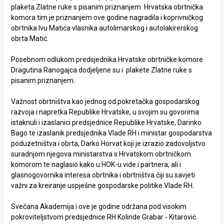
plaketa Zlatne ruke s pisanim priznanjem. Hrvatska obrtnička
komora tim je priznanjem ove godine nagradila i koprivničkog
obrtnika Ivu Matića vlasnika autolimarskog i autolakirerskog
obrta Matić.
Posebnom odlukom predsjednika Hrvatske obrtničke komore
Dragutina Ranogajca dodjeljene su i plakete Zlatne ruke s
pisanim priznanjem.
Važnost obrtništva kao jednog od pokretačka gospodarskog
razvoja i napretka Republike Hrvatske, u svojim su govorima
istaknuli i izaslanici predsjednice Republike Hrvatske, Darinko
Bago te izaslanik predsjednika Vlade RH i ministar gospodarstva
poduzetništva i obrta, Darko Horvat koji je izrazio zadovoljstvo
suradnjom njegova ministarstva s Hrvatskom obrtničkom
komorom te naglasio kako u HOK-u vide i partnera, ali i
glasnogovornika interesa obrtnika i obrtništva čiji su savjeti
važni za kreiranje uspješne gospodarske politike Vlade RH.
Svečana Akademija i ove je godine održana pod visokim
pokroviteljstvom predsjednice RH Kolinde Grabar - Kitarović.