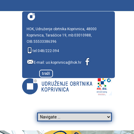
HOK, Udruženje obrtnika Koprivnica, 48000
Koprivnica, Taraščice 19, mb:03010988,
OIB:55533386396
tel:048/222-394
E-mail:
uo.koprivnica@hok.hr