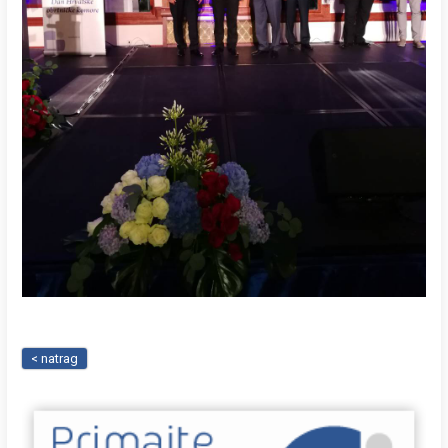
< natrag