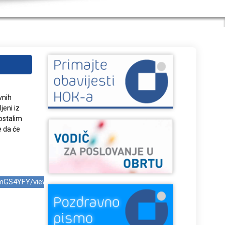
vnih
jeni iz
ostalim
e da će
NmGS4YFY/viewform