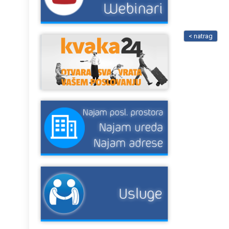
< natrag