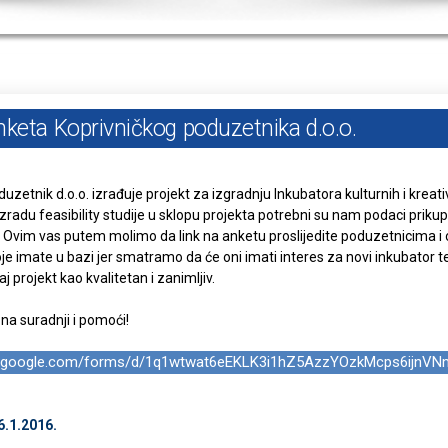
nketa Koprivničkog poduzetnika d.o.o.
duzetnik d.o.o. izrađuje projekt za izgradnju Inkubatora kulturnih i kreati
 izradu feasibility studije u sklopu projekta potrebni su nam podaci prikupl
. Ovim vas putem molimo da link na anketu proslijedite poduzetnicima i 
e imate u bazi jer smatramo da će oni imati interes za novi inkubator t
j projekt kao kvalitetan i zanimljiv.
na suradnji i pomoći!
cs.google.com/forms/d/1q1wtwat6eEKLK3i1hZ5AzzYOzkMcps6ijnV
6.1.2016.