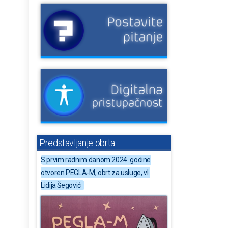
Predstavljanje obrta
S prvim radnim danom 2024. godine
otvoren PEGLA-M, obrt za usluge, vl.
Lidija Šegović