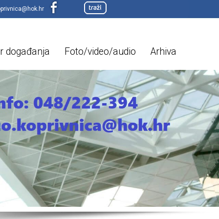
oprivnica@hok.hr
r događanja
Foto/video/audio
Arhiva