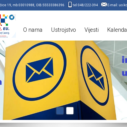
raščice 19, mb:03010988, OIB:55533386396
tel:048/222-394
E-mail:
uo.k
O nama
Ustrojstvo
Vijesti
Kalenda