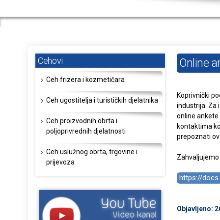
Cehovi
Online a
Ceh frizera i kozmetičara
Koprivnički po
Ceh ugostitelja i turističkih djelatnika
industrija. Za
online ankete
Ceh proizvodnih obrta i
kontaktima koj
poljoprivrednih djelatnosti
prepoznati ova
Ceh uslužnog obrta, trgovine i
Zahvaljujemo 
prijevoza
https://do
Objavljeno: 2