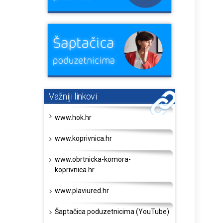
Važniji linkovi
www.hok.hr
www.koprivnica.hr
www.obrtnicka-komora-
koprivnica.hr
www.plaviured.hr
Šaptačica poduzetnicima (YouTube)