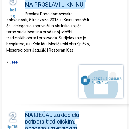
5
NA PROSLAVI U KNINU
kol
Proslavi Dana domovinske
'15.
zahvalnosti, 5.kolovoza 2015. u Kninu nazočiti
će i delegacija koprivničkih obrtnika koji će
tamo sudjelovati na prodajnoj izložbi
tradicijskih obrta i proizvoda. Sudjelovanje je
besplatno, a u Knin idu: Medičarski obrt Špičko,
Mesarski obrt Jagušić i Restoran Klas.
<
...
2
NATJEČAJ za dodjelu
potpora tradicijskim,
lip '15.
odnosno umjetničkim