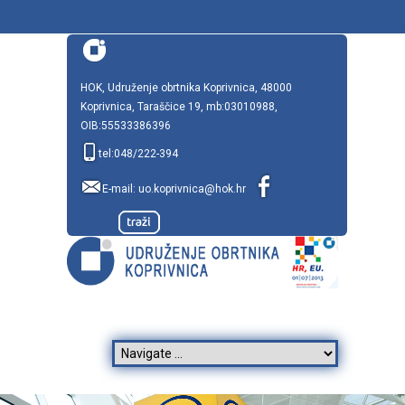
HOK, Udruženje obrtnika Koprivnica, 48000
Koprivnica, Taraščice 19, mb:03010988,
OIB:55533386396
tel:048/222-394
E-mail:
uo.koprivnica@hok.hr