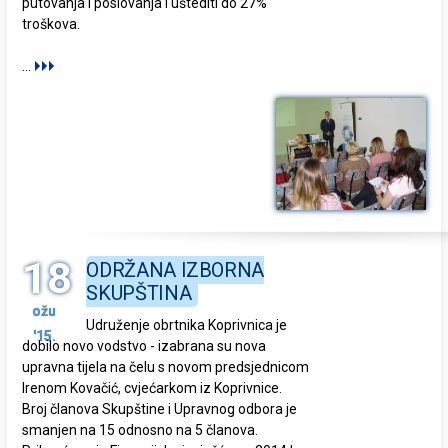
putovanja i poslovanja i uštediti do 27%
troškova
.
...
18
ODRŽANA IZBORNA
SKUPŠTINA
ožu
Udruženje obrtnika Koprivnica je
'15.
dobilo novo vodstvo - izabrana su nova
upravna tijela na čelu s novom predsjednicom
Irenom Kovačić, cvjećarkom iz Koprivnice.
Broj članova Skupštine i Upravnog odbora je
smanjen na 15 odnosno na 5 članova.