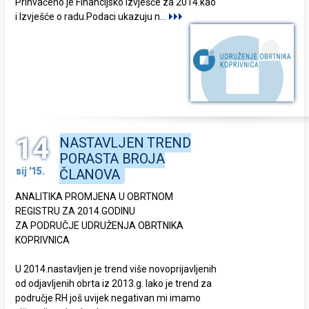
Prihvaćeno je Financijsko izvješće za 2014.kao
i Izvješće o radu.Podaci ukazuju n
...
14
NASTAVLJEN TREND
PORASTA BROJA
sij '15.
ČLANOVA
ANALITIKA PROMJENA U OBRTNOM
REGISTRU ZA 2014.GODINU
ZA PODRUČJE UDRUŽENJA OBRTNIKA
KOPRIVNICA
U 2014.nastavljen je trend više novoprijavljenih
od odjavljenih obrta iz 2013.g. Iako je trend za
područje RH još uvijek negativan mi imamo