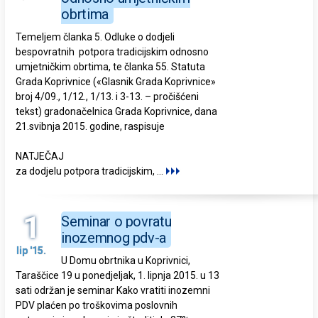
obrtima
Temeljem članka 5. Odluke o dodjeli
bespovratnih potpora tradicijskim odnosno
umjetničkim obrtima, te članka 55. Statuta
Grada Koprivnice («Glasnik Grada Koprivnice»
broj 4/09., 1/12., 1/13. i 3-13. – pročišćeni
tekst) gradonačelnica Grada Koprivnice, dana
21.svibnja 2015. godine, raspisuje
NATJEČAJ
za dodjelu potpora tradicijskim,
...
1
Seminar o povratu
inozemnog pdv-a
lip '15.
U Domu obrtnika u Koprivnici,
Taraščice 19 u ponedjeljak, 1. lipnja 2015. u 13
sati održan je seminar Kako vratiti inozemni
PDV plaćen po troškovima poslovnih