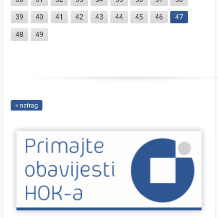
39
40
41
42
43
44
45
46
47
48
49
< natrag