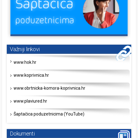
Važniji linkovi
www.hok.hr
www.koprivnica.hr
www.obrtnicka-komora-koprivnica.hr
www.plaviured.hr
Šaptačica poduzetnicima (YouTube)
Dokumenti