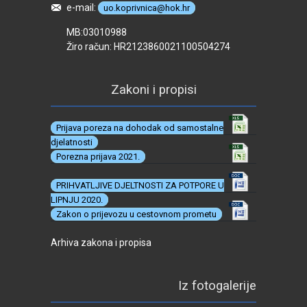
e-mail:
uo.koprivnica@hok.hr
MB:03010988
Žiro račun: HR2123860021100504274
Zakoni i propisi
Prijava poreza na dohodak od samostalne
djelatnosti
Porezna prijava 2021.
PRIHVATLJIVE DJELTNOSTI ZA POTPORE U
LIPNJU 2020.
Zakon o prijevozu u cestovnom prometu
Arhiva zakona i propisa
Iz fotogalerije