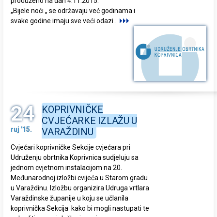
produženo na dan 4.11.2015.
„Bijele noći „ se održavaju već godinama i
svake godine imaju sve veći odazi
...
24
KOPRIVNIČKE
CVJEĆARKE IZLAŽU U
ruj '15.
VARAŽDINU
Cvjećari koprivničke Sekcije cvjećara pri
Udruženju obrtnika Koprivnica sudjeluju sa
jednom cvjetnom instalacijom na 20.
Međunarodnoj izložbi cvijeća u Starom gradu
u Varaždinu. Izložbu organizira Udruga vrtlara
Varaždinske županije u koju se učlanila
koprivnička Sekcija kako bi mogli nastupati te