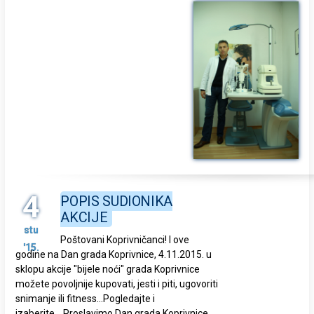
4
POPIS SUDIONIKA
AKCIJE
stu
Poštovani Koprivničanci! I ove
'15.
godine na Dan grada Koprivnice, 4.11.2015. u
sklopu akcije "bijele noći" grada Koprivnice
možete povoljnije kupovati, jesti i piti, ugovoriti
snimanje ili fitness...Pogledajte i
izaberite....Proslavimo Dan grada Koprivnice....