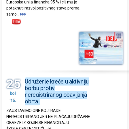
Europska unija financira 95 % i cilj mu je
potaknuti razvoj pozitivnog stava prema
samo
...
25
Udruženje kreće u aktivniju
borbu protiv
kol
neregistriranog obavljanja
obrta
'15.
ZAUSTAVIMO ONE KOJI RADE
NEREGISTRIRANO JER NE PLAĆAJU DRŽAVNE
OBVEZE IZ KOJIH SE FINANCIRAJU
ŠKOLE,CESTE,VRTIĆI...itd