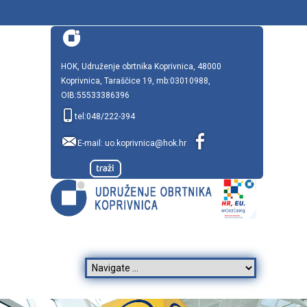
HOK, Udruženje obrtnika Koprivnica, 48000
Koprivnica, Taraščice 19, mb:03010988,
OIB:55533386396
tel:048/222-394
E-mail:
uo.koprivnica@hok.hr