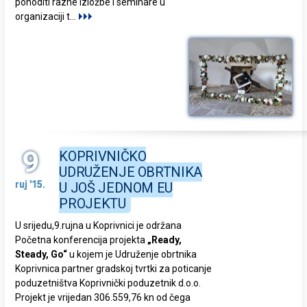
pohoditi razne izložbe i seminare u
organizaciji t
...
9
KOPRIVNIČKO
UDRUŽENJE OBRTNIKA
ruj '15.
U JOŠ JEDNOM EU
PROJEKTU
U srijedu,9.rujna u Koprivnici je održana
Početna konferencija projekta
„Ready,
Steady, Go“
u kojem je Udruženje obrtnika
Koprivnica partner gradskoj tvrtki za poticanje
poduzetništva Koprivnički poduzetnik d.o.o.
Projekt je vrijedan 306.559,76 kn od čega