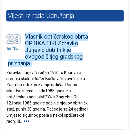
Vijesti iz rada Udruženja
23
Vlasnik optičarskog obrta
OPTIKA TIKI Zdravko
lis '15.
Jurjević dobitnik je
ovogodišnjeg gradskog
priznanja
Zdravko Jurjević, rođen 1961. u Koprivnici,
srednju školu «Ruđer Bošković» završio je u
Zagrebu i stekao zvanje optičar. Radno
iskustvo stjecao je do1985.godine u
optičarskoj radnji «MIPY» u Zagrebu. Od
12.lipnja 1985.godine počinje njegov obrtnički
staž, punih 30 godina. Počeo je sa 24 godine i
umjesto sigurnog posla u nekoj optičarskoj
radnji ili
...