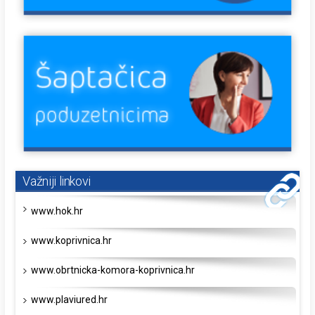
Važniji linkovi
www.hok.hr
www.koprivnica.hr
www.obrtnicka-komora-koprivnica.hr
www.plaviured.hr