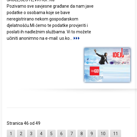
Pozivamo sve savjesne građane da nam jave
podatke o osobama koje se bave
neregistrirano nekom gospodarskom
djelatnošću.Mi ćemo te podatke provjeriti i
poslati ih nadležnim službama. Vi to možete
učiniti anonimno na e-mail: uo.ko
...
Stranica 46 od 49
1
2
3
4
5
6
7
8
9
10
11